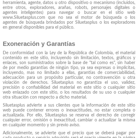
herramienta, agente, datos u otro dispositivo o mecanismo (incluidos,
entre otros, exploradores, arañas, robots, personajes digitales o
agentes inteligentes) para navegar o buscar en el sitio web
www.Siluetasplus.com que no sea el motor de búsqueda o los
agentes de búsqueda brindados por Siluetasplus o los exploradores
en general disponibles para el público.
Exoneración y Garantías
De conformidad con la Ley de la República de Colombia, el material
contenido en este sitio, incluyendo sin limitación, textos, gráficos y
enlaces, son suministrados sobre la base de "tal como es", sin haber
de por medio garantías de ningún tipo, ya sea expresas o implícitas,
incluyendo, mas no limitado a ellas, garantías de comerciabilidad,
adecuación para un propósito particular, no contravención u otra
violación de derechos. Siluetasplus no garantiza el uso, validez,
precisión o confiabilidad del material en este sitio o cualquier sitio
web enlazado con este sitio, o los resultados de su uso o cualquier
otra situación con respecto a dicho material.
Siluetasplus advierte a sus clientes que la información de este sitio
web puede contener errores o inexactitudes, no estar completa o
actualizada. Por ello, Siluetasplus se reserva el derecho de corregir
cualquier error, omisión o inexactitud, cambiar o actualizar la misma
en cualquier momento y sin previo aviso.
Adicionalmente, se advierte que el precio que se deberá pagar por
cada producto o servicio adquirido será el precio vigente en la página