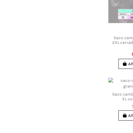
Saco cami
2XL cerrad
Añ
Saco camb
XL co
Añ