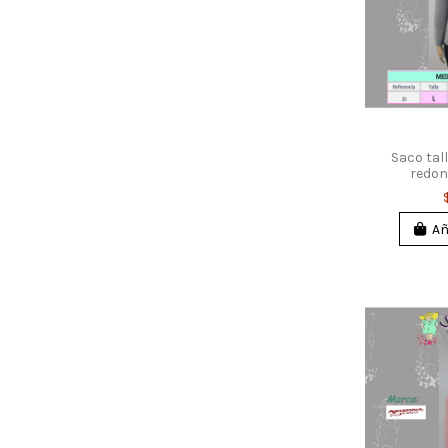
Saco tal
redon
Añ