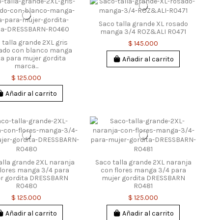
Saco talla grande XL rosado
manga 3/4 ROZ&ALI R0471
 talla grande 2XL gris
$ 145.000
ado con blanco manga
ta para mujer gordita
Añadir al carrito
marca...
$ 125.000
Añadir al carrito
alla grande 2XL naranja
Saco talla grande 2XL naranja
flores manga 3/4 para
con flores manga 3/4 para
r gordita DRESSBARN
mujer gordita DRESSBARN
R0480
R0481
$ 125.000
$ 125.000
Añadir al carrito
Añadir al carrito