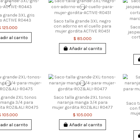
a grande 3XL gris
vo ACTIVE R0443
Saco talla grande 3XL negro
con adorno en el cuello para
Saco
$ 125.000
mujer gordita ACTIVE R0451
jaspe
cor
adir al carrito
$ 85.000
Añadir al carrito
a grande 2XL tonos
Saco talla grande 2XL tonos
 manga 3/4 para
naranja manga 3/4 para
Saco t
dita ROZ&ALI R0475
mujer gordita ROZ&ALI R0477
con 
muje
$ 105.000
$ 105.000
adir al carrito
Añadir al carrito