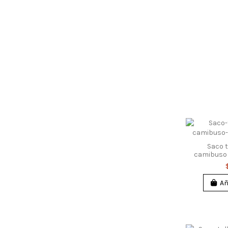
Saco t
camibuso
Añ