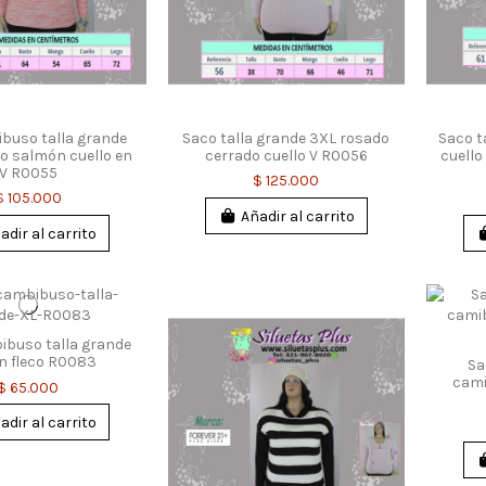
buso talla grande
Saco talla grande 3XL rosado
Saco t
o salmón cuello en
cerrado cuello V R0056
cuello
V R0055
$ 125.000
$ 105.000
Añadir al carrito
adir al carrito
ibuso talla grande
n fleco R0083
Sa
cami
$ 65.000
adir al carrito