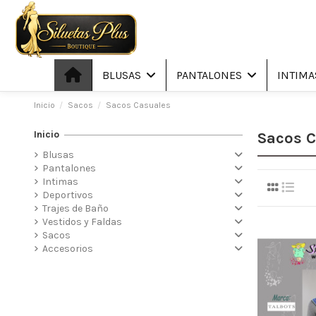
BLUSAS
PANTALONES
INTIM
Inicio
Sacos
Sacos Casuales
Inicio
Sacos C
Blusas
Pantalones
Intimas
Deportivos
Trajes de Baño
Vestidos y Faldas
Sacos
Accesorios