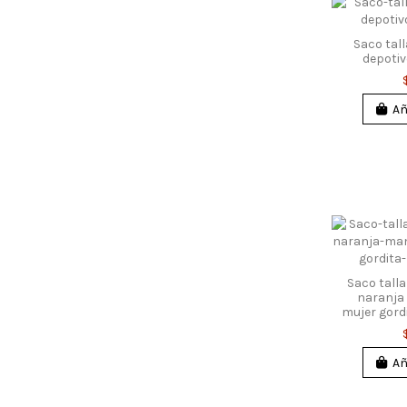
Saco tall
depoti
Añ
Saco tall
naranja
mujer gor
Añ