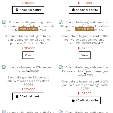
$ 135.000
$ 185.000
Añadir al carrito
Añadir al carrito
Fuera de stock
Fuera de stock
Chaqueta talla grande gordita 3XL
Chaqueta talla grande gordita 3XL
jean rosada con bolsillos en el
jean verde con bolsillos en el
pecho WESTPORT R0714-R
pecho WESTPORT R0714-V
$ 135.000
$ 135.000
View
View
Saco talla grande 2XL cerrado
cuello redondo lila con volado
Chaqueta talla grande gordita 2XL
R0061
jean color claro con manga corta
R0715
$ 125.000
$ 135.000
Añadir al carrito
Añadir al carrito