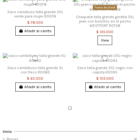
Fuera de stock
Saco camibuso talla grande 2XL
verde para mujer R0078
Chaqueta talla grande gordita 3XL
jean con bolsillos en el pecho
$ 78.000
WESTPORT R0728
Añadir al carrito
$ 135.000
View
Saco cambibuso talla grande XL
Saco talla grande 2XL negro con
con fleco R0083
capota R0095
$ 65.000
$ 105.000
Añadir al carrito
Añadir al carrito
Inicio
Blusas