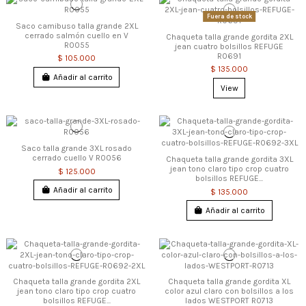
Fuera de stock
Saco camibuso talla grande 2XL
cerrado salmón cuello en V
Chaqueta talla grande gordita 2XL
R0055
jean cuatro bolsillos REFUGE
R0691
$ 105.000
$ 135.000
Añadir al carrito
View
Saco talla grande 3XL rosado
cerrado cuello V R0056
Chaqueta talla grande gordita 3XL
jean tono claro tipo crop cuatro
$ 125.000
bolsillos REFUGE...
Añadir al carrito
$ 135.000
Añadir al carrito
Chaqueta talla grande gordita 2XL
Chaqueta talla grande gordita XL
jean tono claro tipo crop cuatro
color azul claro con bolsillos a los
bolsillos REFUGE...
lados WESTPORT R0713