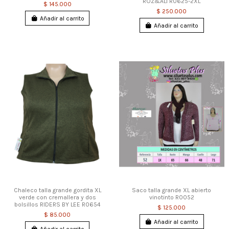
ROZ&ALI R0625-2XL
$ 145.000
$ 250.000
Añadir al carrito
Añadir al carrito
Chaleco talla grande gordita XL
Saco talla grande XL abierto
verde con cremallera y dos
vinotinto R0052
bolsillos RIDERS BY LEE R0654
$ 125.000
$ 85.000
Añadir al carrito
Añadir al carrito