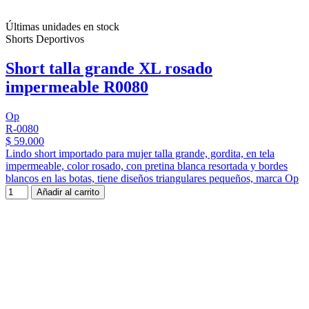
Últimas unidades en stock
Shorts Deportivos
Short talla grande XL rosado
impermeable R0080
Op
R-0080
$ 59.000
Lindo short importado para mujer talla grande, gordita, en tela
impermeable, color rosado, con pretina blanca resortada y bordes
blancos en las botas, tiene diseños triangulares pequeños, marca Op
Añadir al carrito