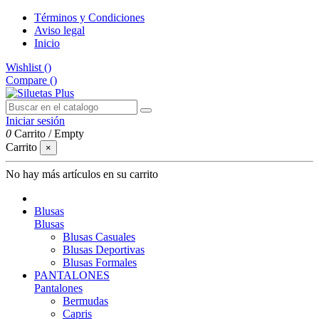
Términos y Condiciones
Aviso legal
Inicio
Wishlist (
)
Compare (
)
Iniciar sesión
0
Carrito
/
Empty
Carrito
×
No hay más artículos en su carrito
Blusas
Blusas
Blusas Casuales
Blusas Deportivas
Blusas Formales
PANTALONES
Pantalones
Bermudas
Capris