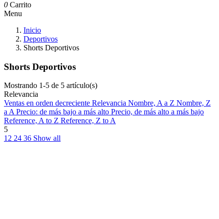
0
Carrito
Menu
Inicio
Deportivos
Shorts Deportivos
Shorts Deportivos
Mostrando 1-5 de 5 artículo(s)
Relevancia
Ventas en orden decreciente
Relevancia
Nombre, A a Z
Nombre, Z
a A
Precio: de más bajo a más alto
Precio, de más alto a más bajo
Reference, A to Z
Reference, Z to A
5
12
24
36
Show all