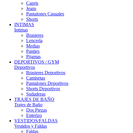
Capris
Jeans
Pantalones Casuales
Shorts
INTIMAS
Intimas
Brasieres
Lencería
Medias
Panties
Pijamas
DEPORTIVOS / GYM
Deportivos
Brasieres Deportivos
Camisetas
Pantalones Deportivos
Shorts Deportivos
Sudaderas
TRAJES DE BAÑO
Trajes de Baño
Dos Piezas
Enterizo
VESTIDOS/FALDAS
Vestidos y Faldas
Faldas