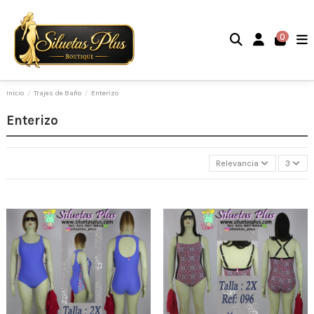
0
Inicio
Trajes de Baño
Enterizo
Enterizo
Relevancia
3