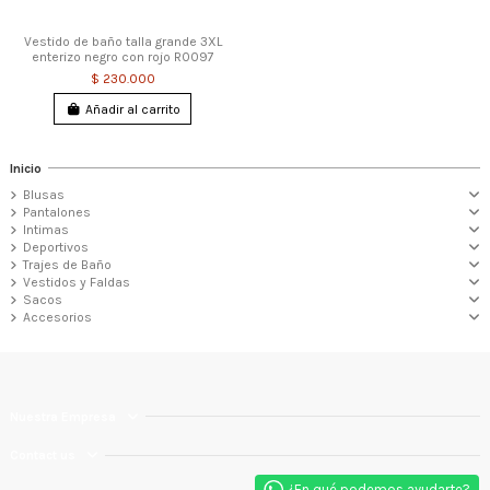
Vestido de baño talla grande 3XL
enterizo negro con rojo R0097
$ 230.000
Añadir al carrito
Inicio
Blusas
Pantalones
Intimas
Deportivos
Trajes de Baño
Vestidos y Faldas
Sacos
Accesorios
Nuestra Empresa
Contact us
¿En qué podemos ayudarte?