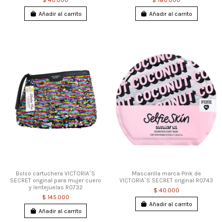
$ 40.000
$ 180.000
Añadir al carrito
Añadir al carrito
Bolso cartuchera VICTORIA´S
Mascarilla marca Pink de
SECRET original para mujer cuero
VICTORIA´S SECRET original R0743
y lentejuelas R0732
$ 40.000
$ 145.000
Añadir al carrito
Añadir al carrito