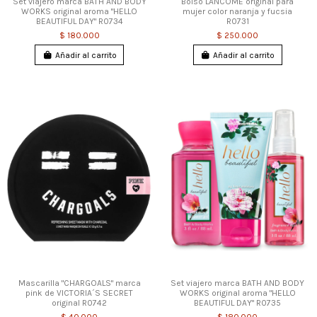
Set viajero marca BATH AND BODY
Bolso LANCOME original para
WORKS original aroma "HELLO
mujer color naranja y fucsia
BEAUTIFUL DAY" R0734
R0731
$ 180.000
$ 250.000
Añadir al carrito
Añadir al carrito
Mascarilla "CHARGOALS" marca
Set viajero marca BATH AND BODY
pink de VICTORIA´S SECRET
WORKS original aroma "HELLO
original R0742
BEAUTIFUL DAY" R0735