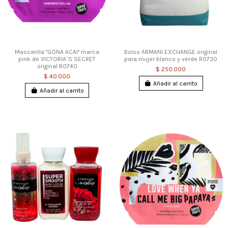
Mascarilla "GONA ACAI" marca
Bolso ARMANI EXCHANGE original
pink de VICTORIA´S SECRET
para mujer blanco y verde R0730
original R0740
$ 250.000
$ 40.000
Añadir al carrito
Añadir al carrito