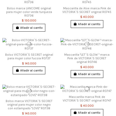
Bolso marca LANCOME original
Mascarilla de Aloe marca Pink de
para mujer color verde turqueza
VICTORIA´S SECRET original R0745
R0736
$ 40.000
$ 150.000
Añadir al carrito
Añadir al carrito
Bolso VICTORIA´S SECRET original
Mascarilla "LET´S GLOW " marca
para mujer color fucsia R0737
Pink de VICTORIA´S SECRET
original R0746
$ 145.000
$ 40.000
Añadir al carrito
Añadir al carrito
Mascarilla marca Pink de
VICTORIA´S SECRET original R0747
Bolso marca VICTORIA´S SECRET
original para mujer color negro
$ 40.000
con estampado "LOVE" R0738
Añadir al carrito
$ 145.000