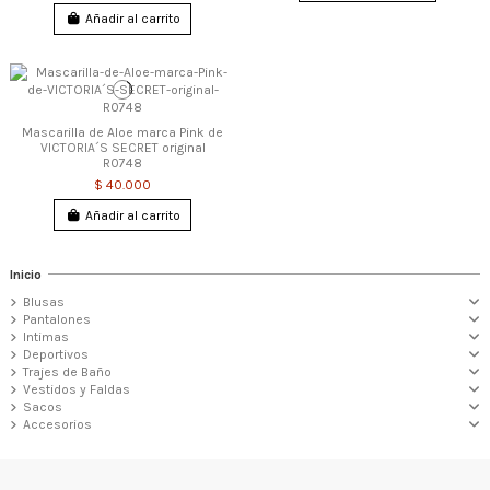
Añadir al carrito
Mascarilla de Aloe marca Pink de
VICTORIA´S SECRET original
R0748
$ 40.000
Añadir al carrito
Inicio
Blusas
Pantalones
Intimas
Deportivos
Trajes de Baño
Vestidos y Faldas
Sacos
Accesorios