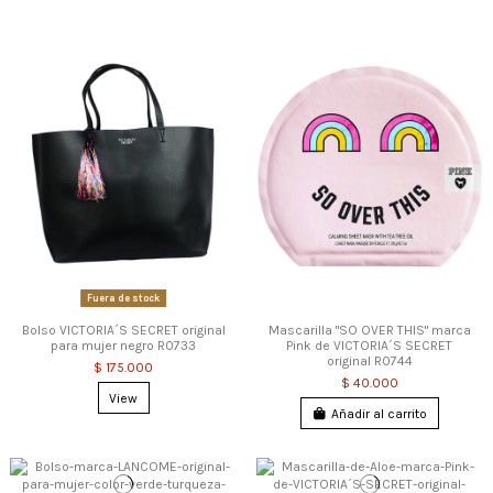
Fuera de stock
Bolso VICTORIA´S SECRET original
Mascarilla "SO OVER THIS" marca
para mujer negro R0733
Pink de VICTORIA´S SECRET
original R0744
$ 175.000
$ 40.000
View
Añadir al carrito