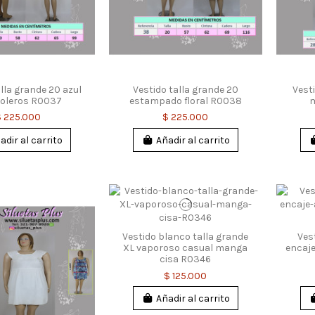
alla grande 20 azul
Vestido talla grande 20
Vest
boleros R0037
estampado floral R0038
m
$ 225.000
$ 225.000
adir al carrito
Añadir al carrito
Vestido blanco talla grande
Ves
XL vaporoso casual manga
encaje
cisa R0346
$ 125.000
Añadir al carrito