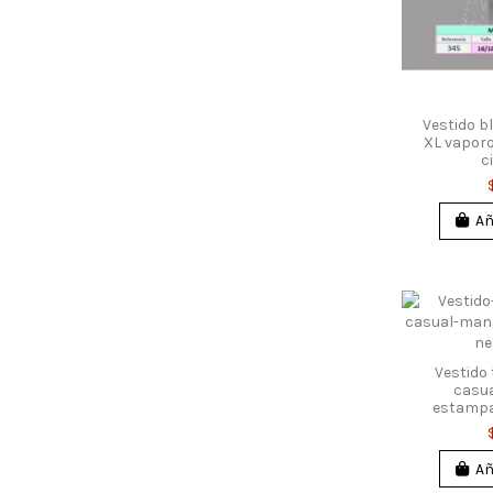
Vestido b
XL vapor
c
Añ
Vestido 
casu
estampa
Añ