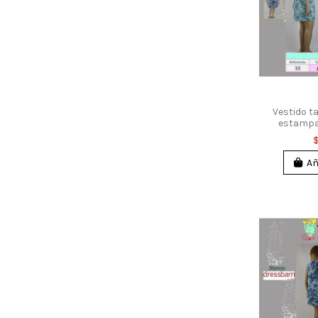
Vestido t
estampa
Añ