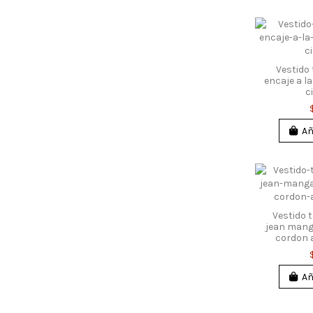
Vestido 
encaje a l
c
Añ
Vestido 
jean manga
cordon 
Añ