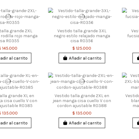
talla grande 2XL
Vestido talla grande 3XL
Ves
a rodilla rojo manga
negro estilo relajado manga
fucsi
isa R0355
cisa R0356
$ 145.000
$ 125.000
adir al carrito
Añadir al carrito
talla grande XL en
Vestido talla grande 2XL en
Vestid
 cisa cuello V con
jean manga cisa cuello V con
bla
ajustable R0385
cordon ajustable R0388
ma
$ 135.000
$ 135.000
adir al carrito
Añadir al carrito