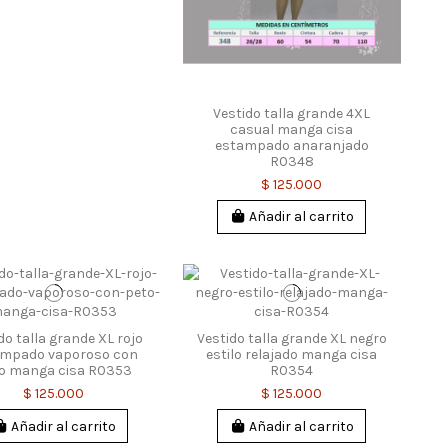
Vestido talla grande 4XL
casual manga cisa
estampado anaranjado
R0348
$ 125.000
Añadir al carrito
do talla grande XL rojo
Vestido talla grande XL negro
ampado vaporoso con
estilo relajado manga cisa
o manga cisa R0353
R0354
$ 125.000
$ 125.000
Añadir al carrito
Añadir al carrito