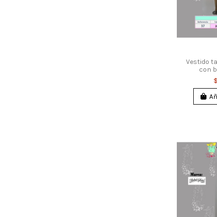
Vestido t
con 
Añ