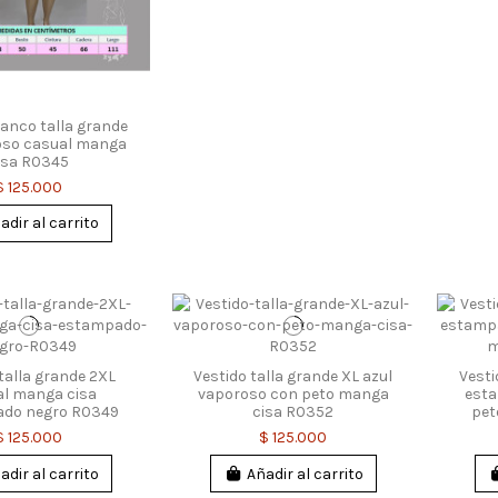
lanco talla grande
oso casual manga
isa R0345
$ 125.000
adir al carrito
talla grande 2XL
Vestido talla grande XL azul
Vesti
al manga cisa
vaporoso con peto manga
est
do negro R0349
cisa R0352
pet
$ 125.000
$ 125.000
adir al carrito
Añadir al carrito