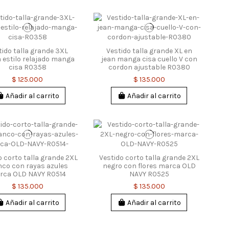
tido talla grande 3XL
Vestido talla grande XL en
a estilo relajado manga
jean manga cisa cuello V con
cisa R0358
cordon ajustable R0380
$ 125.000
$ 135.000
Añadir al carrito
Añadir al carrito
o corto talla grande 2XL
Vestido corto talla grande 2XL
nco con rayas azules
negro con flores marca OLD
rca OLD NAVY R0514
NAVY R0525
$ 135.000
$ 135.000
Añadir al carrito
Añadir al carrito