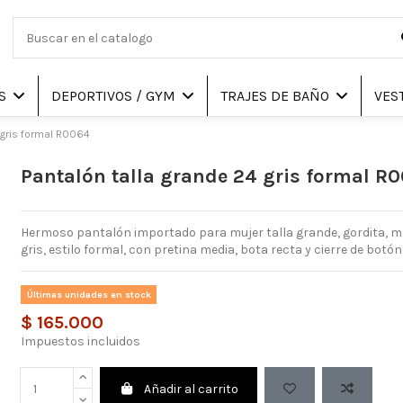
AS
DEPORTIVOS / GYM
TRAJES DE BAÑO
VES
 gris formal R0064
Pantalón talla grande 24 gris formal R
Hermoso pantalón importado para mujer talla grande, gordita,
gris, estilo formal, con pretina media, bota recta y cierre de botó
Últimas unidades en stock
$ 165.000
Impuestos incluidos
Añadir al carrito