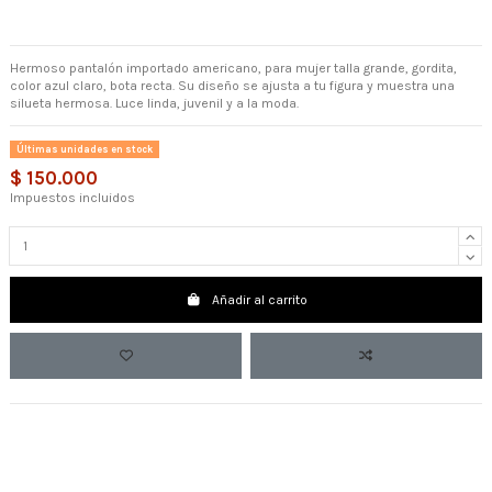
Hermoso pantalón importado americano, para mujer talla grande, gordita,
color azul claro, bota recta. Su diseño se ajusta a tu figura y muestra una
silueta hermosa. Luce linda, juvenil y a la moda.
Últimas unidades en stock
$ 150.000
Impuestos incluidos
Añadir al carrito