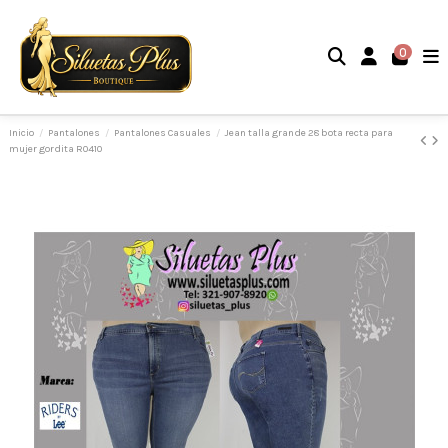
0
Inicio
Pantalones
Pantalones Casuales
Jean talla grande 28 bota recta para
mujer gordita R0410