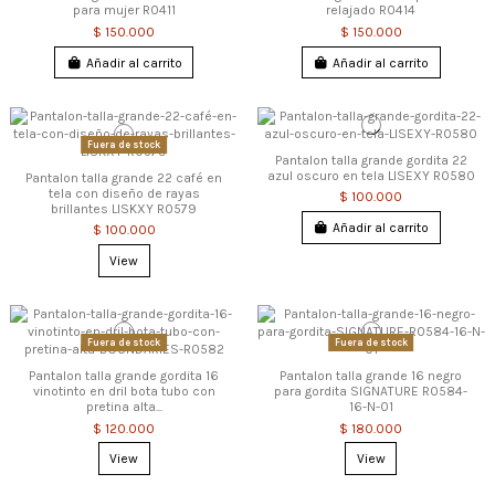
para mujer R0411
relajado R0414
$ 150.000
$ 150.000
Añadir al carrito
Añadir al carrito
Fuera de stock
Pantalon talla grande gordita 22
azul oscuro en tela LISEXY R0580
Pantalon talla grande 22 café en
tela con diseño de rayas
$ 100.000
brillantes LISKXY R0579
Añadir al carrito
$ 100.000
View
Fuera de stock
Fuera de stock
Pantalon talla grande gordita 16
Pantalon talla grande 16 negro
vinotinto en dril bota tubo con
para gordita SIGNATURE R0584-
pretina alta...
16-N-01
$ 120.000
$ 180.000
View
View