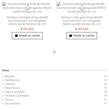
Pantalon talla grande gordita16
Pantalon talla grande gordita18
azul bota tubo con desgaste
azul bota tubo con desgaste
FADED GLORY R0592-16-J-01
FADED GLORY R0592-18-J-01
$ 120.000
$ 120.000
Añadir al carrito
Añadir al carrito
Inicio
Blusas
Pantalones
Intimas
Deportivos
Trajes de Baño
Vestidos y Faldas
Sacos
Accesorios