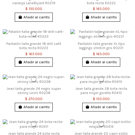
naranja LaneBryant R0219
bota recta R0222
$ 130.000
$ 165.000
Añadir al carrito
Añadir al carrito
Pantalón talla grande 18 drill café
Pantalón talla grande XL tipo
bota recta R0223
leggings stretch gris R0231
$ 165.000
$ 165.000
Añadir al carrito
Añadir al carrito
Jean talla grande 24 negro super
Jean talla grande 28 bota recta
skinny Levi's R0238
para mujer gordita R0410
$ 270.000
$ 150.000
Añadir al carrito
Añadir al carrito
Jean talla grande 24 bota recta
Jean talla grande 20 capri estilo